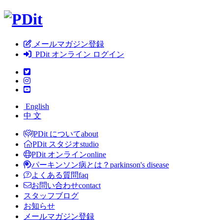
メールマガジン登録
PDit オンライン ログイン
English
中 文
PDit について
about
PDit スタジオ
studio
PDit オンライン
online
パーキンソン病とは？
parkinson's disease
よくある質問
faq
お問い合わせ
contact
スタッフブログ
お知らせ
メールマガジン登録