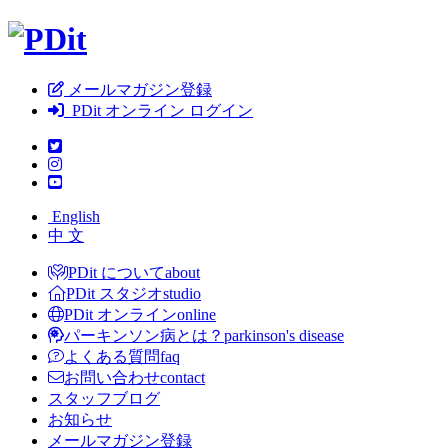
メールマガジン登録
PDit オンライン ログイン
English
中 文
PDit について
about
PDit スタジオ
studio
PDit オンライン
online
パーキンソン病とは？
parkinson's disease
よくある質問
faq
お問い合わせ
contact
スタッフブログ
お知らせ
メールマガジン登録