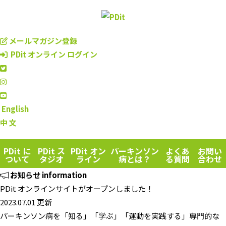
メールマガジン登録
PDit オンライン ログイン
English
中 文
PDit に
PDit ス
PDit オン
パーキンソン
よくあ
お問い
ついて
タジオ
ライン
病とは？
る質問
合わせ
お知らせ
information
PDit オンラインサイトがオープンしました！
2023.07.01 更新
パーキンソン病を「知る」「学ぶ」「運動を実践する」専門的な