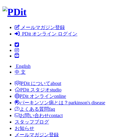
メールマガジン登録
PDit オンライン ログイン
English
中 文
PDit について
about
PDit スタジオ
studio
PDit オンライン
online
パーキンソン病とは？
parkinson's disease
よくある質問
faq
お問い合わせ
contact
スタッフブログ
お知らせ
メールマガジン登録