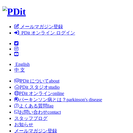
メールマガジン登録
PDit オンライン ログイン
English
中 文
PDit について
about
PDit スタジオ
studio
PDit オンライン
online
パーキンソン病とは？
parkinson's disease
よくある質問
faq
お問い合わせ
contact
スタッフブログ
お知らせ
メールマガジン登録