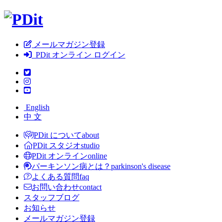
メールマガジン登録
PDit オンライン ログイン
English
中 文
PDit について
about
PDit スタジオ
studio
PDit オンライン
online
パーキンソン病とは？
parkinson's disease
よくある質問
faq
お問い合わせ
contact
スタッフブログ
お知らせ
メールマガジン登録