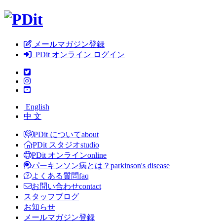
メールマガジン登録
PDit オンライン ログイン
English
中 文
PDit について
about
PDit スタジオ
studio
PDit オンライン
online
パーキンソン病とは？
parkinson's disease
よくある質問
faq
お問い合わせ
contact
スタッフブログ
お知らせ
メールマガジン登録