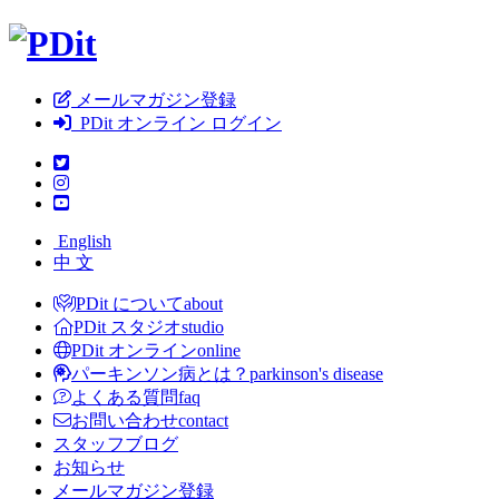
メールマガジン登録
PDit オンライン ログイン
English
中 文
PDit について
about
PDit スタジオ
studio
PDit オンライン
online
パーキンソン病とは？
parkinson's disease
よくある質問
faq
お問い合わせ
contact
スタッフブログ
お知らせ
メールマガジン登録