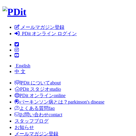
メールマガジン登録
PDit オンライン ログイン
English
中 文
PDit について
about
PDit スタジオ
studio
PDit オンライン
online
パーキンソン病とは？
parkinson's disease
よくある質問
faq
お問い合わせ
contact
スタッフブログ
お知らせ
メールマガジン登録