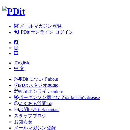
メールマガジン登録
PDit オンライン ログイン
English
中 文
PDit について
about
PDit スタジオ
studio
PDit オンライン
online
パーキンソン病とは？
parkinson's disease
よくある質問
faq
お問い合わせ
contact
スタッフブログ
お知らせ
メールマガジン登録