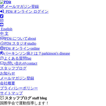
メールマガジン登録
PDit オンライン ログイン
English
中 文
PDit について
about
PDit スタジオ
studio
PDit オンライン
online
パーキンソン病とは？
parkinson's disease
よくある質問
faq
お問い合わせ
contact
スタッフブログ
お知らせ
メールマガジン登録
会社概要
プライバシーポリシー
サイトマップ
スタッフブログ
staff blog
国際学会で運動指導します！