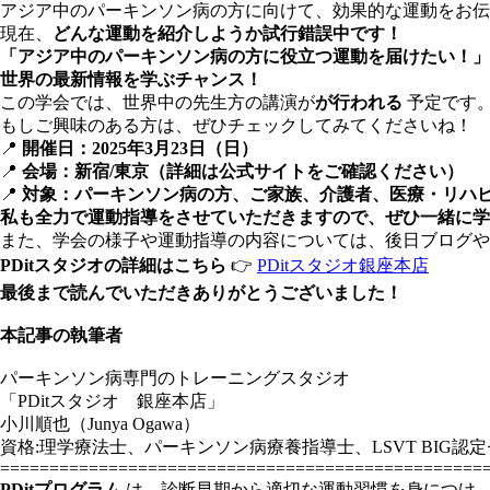
アジア中のパーキンソン病の方に向けて、効果的な運動をお伝
現在、
どんな運動を紹介しようか試行錯誤中です！
「アジア中のパーキンソン病の方に役立つ運動を届けたい！」
世界の最新情報を学ぶチャンス！
この学会では、世界中の先生方の講演が
が行われる
予定です
もしご興味のある方は、ぜひチェックしてみてくださいね！
📍
開催日：2025年3月23日（日）
📍
会場：新宿/東京（詳細は公式サイトをご確認ください）
📍
対象：パーキンソン病の方、ご家族、介護者、医療・リハ
私も全力で運動指導をさせていただきますので、ぜひ一緒に学
また、学会の様子や運動指導の内容については、後日ブログや
PDitスタジオの詳細はこちら
👉
PDitスタジオ銀座本店
最後まで読んでいただきありがとうございました！
本記事の執筆者
パーキンソン病専門のトレーニングスタジオ
「PDitスタジオ 銀座本店」
小川順也（Junya Ogawa）
資格:理学療法士、パーキンソン病療養指導士、LSVT BIG認
=================================================
PDitプログラム
は、診断早期から適切な運動習慣を身につけ