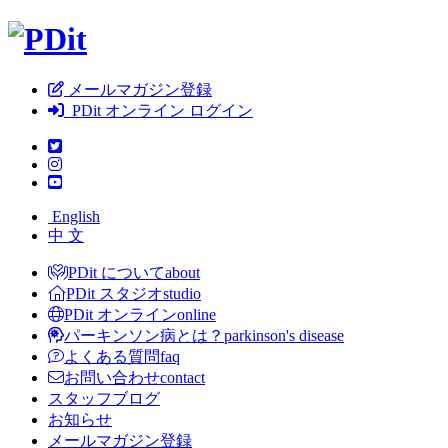
メールマガジン登録
PDit オンライン ログイン
English
中 文
PDit について
about
PDit スタジオ
studio
PDit オンライン
online
パーキンソン病とは？
parkinson's disease
よくある質問
faq
お問い合わせ
contact
スタッフブログ
お知らせ
メールマガジン登録