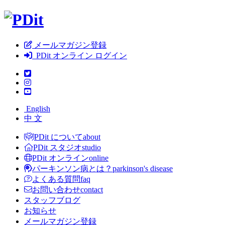
メールマガジン登録
PDit オンライン ログイン
English
中 文
PDit について
about
PDit スタジオ
studio
PDit オンライン
online
パーキンソン病とは？
parkinson's disease
よくある質問
faq
お問い合わせ
contact
スタッフブログ
お知らせ
メールマガジン登録