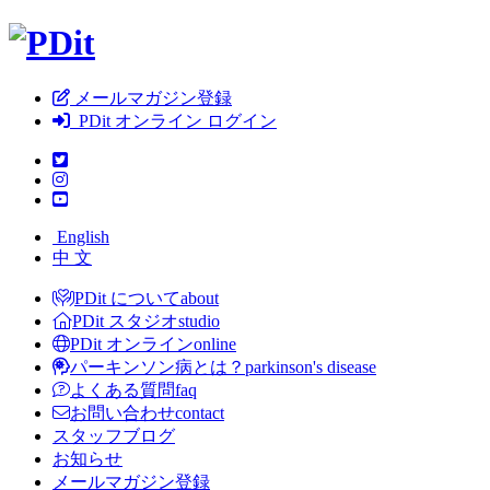
メールマガジン登録
PDit オンライン ログイン
English
中 文
PDit について
about
PDit スタジオ
studio
PDit オンライン
online
パーキンソン病とは？
parkinson's disease
よくある質問
faq
お問い合わせ
contact
スタッフブログ
お知らせ
メールマガジン登録