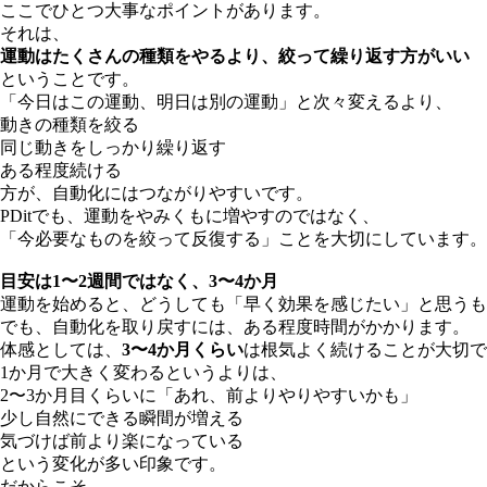
ここでひとつ大事なポイントがあります。
それは、
運動はたくさんの種類をやるより、絞って繰り返す方がいい
ということです。
「今日はこの運動、明日は別の運動」と次々変えるより、
動きの種類を絞る
同じ動きをしっかり繰り返す
ある程度続ける
方が、自動化にはつながりやすいです。
PDitでも、運動をやみくもに増やすのではなく、
「今必要なものを絞って反復する」ことを大切にしています。
目安は1〜2週間ではなく、3〜4か月
運動を始めると、どうしても「早く効果を感じたい」と思うも
でも、自動化を取り戻すには、ある程度時間がかかります。
体感としては、
3〜4か月くらい
は根気よく続けることが大切で
1か月で大きく変わるというよりは、
2〜3か月目くらいに「あれ、前よりやりやすいかも」
少し自然にできる瞬間が増える
気づけば前より楽になっている
という変化が多い印象です。
だからこそ、