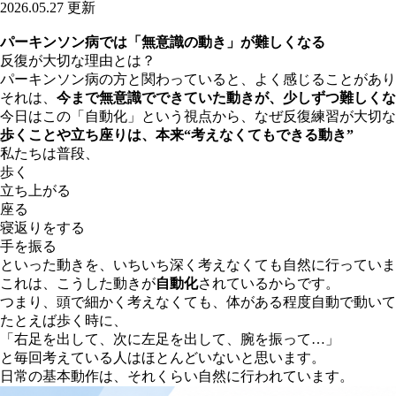
2026.05.27 更新
パーキンソン病では「無意識の動き」が難しくなる
反復が大切な理由とは？
パーキンソン病の方と関わっていると、よく感じることがあり
それは、
今まで無意識でできていた動きが、少しずつ難しくな
今日はこの「自動化」という視点から、なぜ反復練習が大切な
歩くことや立ち座りは、本来“考えなくてもできる動き”
私たちは普段、
歩く
立ち上がる
座る
寝返りをする
手を振る
といった動きを、いちいち深く考えなくても自然に行っていま
これは、こうした動きが
自動化
されているからです。
つまり、頭で細かく考えなくても、体がある程度自動で動いて
たとえば歩く時に、
「右足を出して、次に左足を出して、腕を振って…」
と毎回考えている人はほとんどいないと思います。
日常の基本動作は、それくらい自然に行われています。