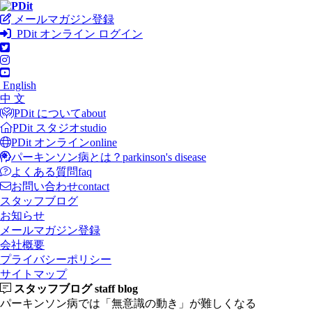
メールマガジン登録
PDit オンライン ログイン
English
中 文
PDit について
about
PDit スタジオ
studio
PDit オンライン
online
パーキンソン病とは？
parkinson's disease
よくある質問
faq
お問い合わせ
contact
スタッフブログ
お知らせ
メールマガジン登録
会社概要
プライバシーポリシー
サイトマップ
スタッフブログ
staff blog
パーキンソン病では「無意識の動き」が難しくなる