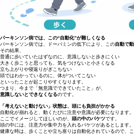
パーキンソン病では、この“自動化”が難しくなる
パーキンソン病では、ドーパミンの低下により、この
自動で動
その結果、
普通に歩いていたはずなのに、意識しないと歩きにくい
大きく歩こうと思っても、気をつけないと小さくなる
立ち上がりや寝返りがぎこちない
頭ではわかっているのに、体がついてこない
といったことが起こりやすくなります。
つまり、今まで「無意識でできていたこと」が、
意識しないとできなくなる
のです。
「考えないと動けない」状態は、頭にも負担がかかる
自動化が崩れると、動くたびに注意や意識が必要になります。
ここでイメージしてほしいのが、
頭の中のバケツ
です。
頭の中には、注意力や集中力を入れるバケツがあるとします。
健康な時は、歩くことや立ち座りは自動化されているので、こ