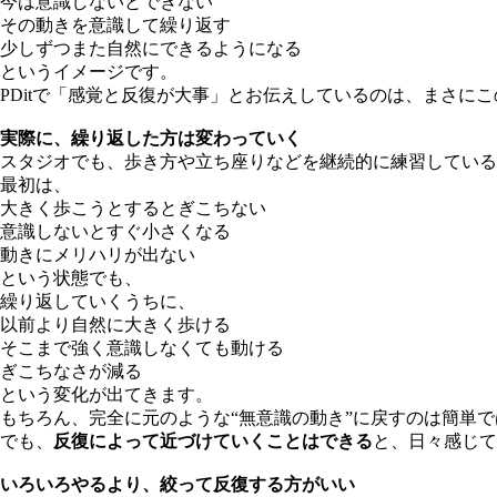
今は意識しないとできない
その動きを意識して繰り返す
少しずつまた自然にできるようになる
というイメージです。
PDitで「感覚と反復が大事」とお伝えしているのは、まさに
実際に、繰り返した方は変わっていく
スタジオでも、歩き方や立ち座りなどを継続的に練習している
最初は、
大きく歩こうとするとぎこちない
意識しないとすぐ小さくなる
動きにメリハリが出ない
という状態でも、
繰り返していくうちに、
以前より自然に大きく歩ける
そこまで強く意識しなくても動ける
ぎこちなさが減る
という変化が出てきます。
もちろん、完全に元のような“無意識の動き”に戻すのは簡単
でも、
反復によって近づけていくことはできる
と、日々感じて
いろいろやるより、絞って反復する方がいい