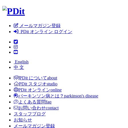
メールマガジン登録
PDit オンライン ログイン
English
中 文
PDit について
about
PDit スタジオ
studio
PDit オンライン
online
パーキンソン病とは？
parkinson's disease
よくある質問
faq
お問い合わせ
contact
スタッフブログ
お知らせ
メールマガジン登録