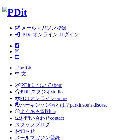
メールマガジン登録
PDit オンライン ログイン
English
中 文
PDit について
about
PDit スタジオ
studio
PDit オンライン
online
パーキンソン病とは？
parkinson's disease
よくある質問
faq
お問い合わせ
contact
スタッフブログ
お知らせ
メールマガジン登録