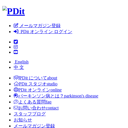
メールマガジン登録
PDit オンライン ログイン
English
中 文
PDit について
about
PDit スタジオ
studio
PDit オンライン
online
パーキンソン病とは？
parkinson's disease
よくある質問
faq
お問い合わせ
contact
スタッフブログ
お知らせ
メールマガジン登録