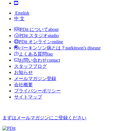
English
中 文
PDit について
about
PDit スタジオ
studio
PDit オンライン
online
パーキンソン病とは？
parkinson's disease
よくある質問
faq
お問い合わせ
contact
スタッフブログ
お知らせ
メールマガジン登録
会社概要
プライバシーポリシー
サイトマップ
まずはメールマガジンにご登録ください