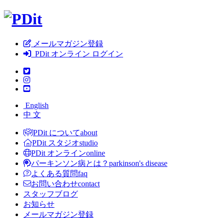
メールマガジン登録
PDit オンライン ログイン
English
中 文
PDit について
about
PDit スタジオ
studio
PDit オンライン
online
パーキンソン病とは？
parkinson's disease
よくある質問
faq
お問い合わせ
contact
スタッフブログ
お知らせ
メールマガジン登録