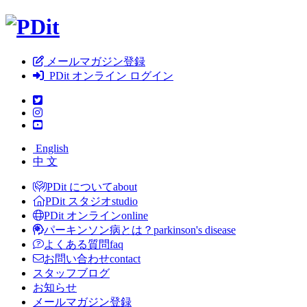
メールマガジン登録
PDit オンライン ログイン
English
中 文
PDit について
about
PDit スタジオ
studio
PDit オンライン
online
パーキンソン病とは？
parkinson's disease
よくある質問
faq
お問い合わせ
contact
スタッフブログ
お知らせ
メールマガジン登録