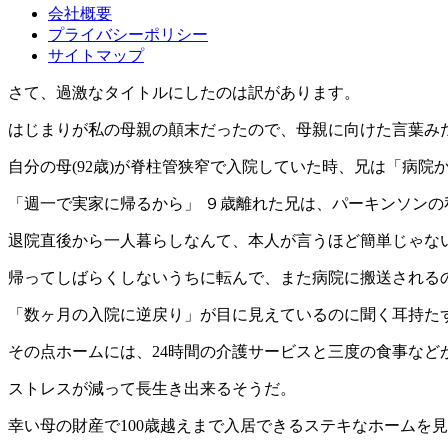
会社概要
プライバシーポリシー
サイトマップ
さて、過激なタイトルにしたのは訳があります。
はじまりが私の母親の顛末だったので、母親に向けた言葉み
自分の母(92歳)が脊柱管狭窄で入院していた時、兄は「病
「週一で実家に帰るから」 ９歳離れた兄は、パーキンソンの
退院直後から一人暮らしなんて、本人が言うほど簡単じゃな
帰ってしばらくしないうちに転んで、また病院に搬送される
「数ヶ月の入院に逆戻り」が目に見えているのに聞く耳持た
その点ホームには、24時間の介護サービスと三度の食事など
ストレスが減って長生き出来るそうだ。
幸い母の財産で100歳越えまで入居できるステキなホームを