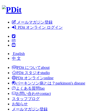
メールマガジン登録
PDit オンライン ログイン
English
中 文
PDit について
about
PDit スタジオ
studio
PDit オンライン
online
パーキンソン病とは？
parkinson's disease
よくある質問
faq
お問い合わせ
contact
スタッフブログ
お知らせ
メールマガジン登録