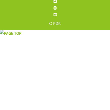
© PDit