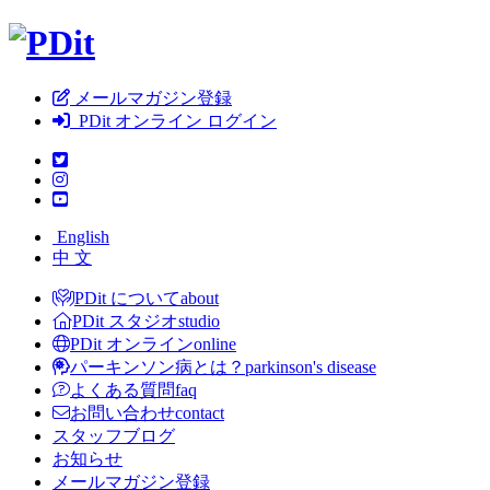
メールマガジン登録
PDit オンライン ログイン
English
中 文
PDit について
about
PDit スタジオ
studio
PDit オンライン
online
パーキンソン病とは？
parkinson's disease
よくある質問
faq
お問い合わせ
contact
スタッフブログ
お知らせ
メールマガジン登録