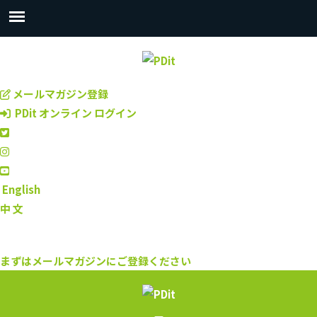
メールマガジン登録
PDit オンライン ログイン
English
中 文
まずはメールマガジンにご登録ください