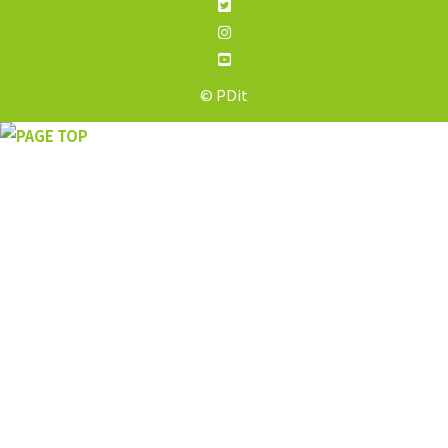
© PDit