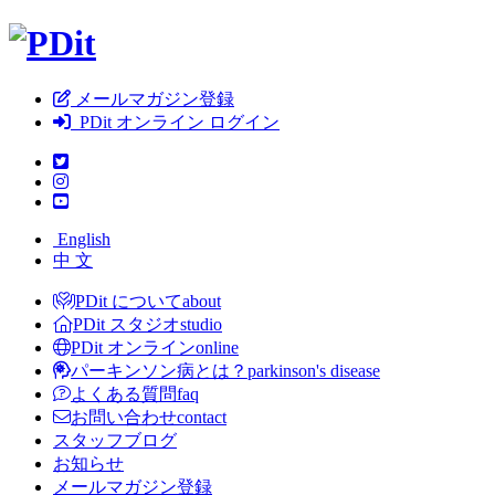
メールマガジン登録
PDit オンライン ログイン
English
中 文
PDit について
about
PDit スタジオ
studio
PDit オンライン
online
パーキンソン病とは？
parkinson's disease
よくある質問
faq
お問い合わせ
contact
スタッフブログ
お知らせ
メールマガジン登録