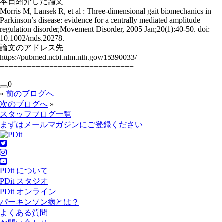
本日紹介した論文
Morris M, Lansek R, et al : Three-dimensional gait biomechanics in
Parkinson’s disease: evidence for a centrally mediated amplitude
regulation disorder,Movement Disorder, 2005 Jan;20(1):40-50. doi:
10.1002/mds.20278.
論文のアドレス先
https://pubmed.ncbi.nlm.nih.gov/15390033/
==============================
0
«
前のブログへ
次のブログへ
»
スタッフブログ一覧
まずはメールマガジンにご登録ください
PDit について
PDit スタジオ
PDit オンライン
パーキンソン病とは？
よくある質問