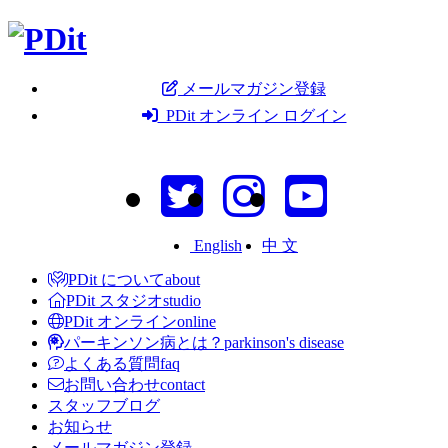
メールマガジン登録
PDit オンライン ログイン
English
中 文
PDit について
about
PDit スタジオ
studio
PDit オンライン
online
パーキンソン病とは？
parkinson's disease
よくある質問
faq
お問い合わせ
contact
スタッフブログ
お知らせ
メールマガジン登録