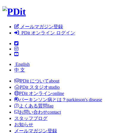
メールマガジン登録
PDit オンライン ログイン
English
中 文
PDit について
about
PDit スタジオ
studio
PDit オンライン
online
パーキンソン病とは？
parkinson's disease
よくある質問
faq
お問い合わせ
contact
スタッフブログ
お知らせ
メールマガジン登録