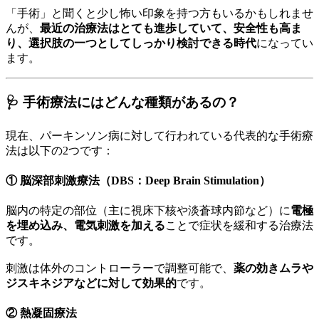
「手術」と聞くと少し怖い印象を持つ方もいるかもしれませ
んが、
最近の治療法はとても進歩していて、安全性も高ま
り、選択肢の一つとしてしっかり検討できる時代
になってい
ます。
🩺 手術療法にはどんな種類があるの？
現在、パーキンソン病に対して行われている代表的な手術療
法は以下の2つです：
① 脳深部刺激療法（DBS：Deep Brain Stimulation）
脳内の特定の部位（主に視床下核や淡蒼球内節など）に
電極
を埋め込み、電気刺激を加える
ことで症状を緩和する治療法
です。
刺激は体外のコントローラーで調整可能で、
薬の効きムラや
ジスキネジアなどに対して効果的
です。
② 熱凝固療法