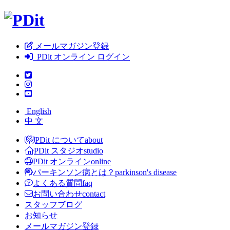
メールマガジン登録
PDit オンライン ログイン
English
中 文
PDit について
about
PDit スタジオ
studio
PDit オンライン
online
パーキンソン病とは？
parkinson's disease
よくある質問
faq
お問い合わせ
contact
スタッフブログ
お知らせ
メールマガジン登録