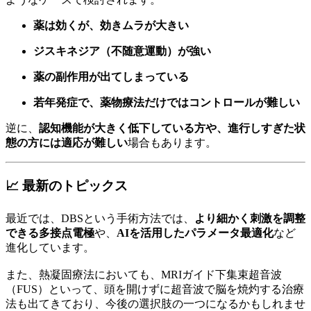
薬は効くが、効きムラが大きい
ジスキネジア（不随意運動）が強い
薬の副作用が出てしまっている
若年発症で、薬物療法だけではコントロールが難しい
逆に、
認知機能が大きく低下している方や、進行しすぎた状
態の方には適応が難しい
場合もあります。
📈 最新のトピックス
最近では、DBSという手術方法では、
より細かく刺激を調整
できる多接点電極
や、
AIを活用したパラメータ最適化
など
進化しています。
また、熱凝固療法においても、MRIガイド下集束超音波
（FUS）といって、頭を開けずに超音波で脳を焼灼する治療
法も出てきており、今後の選択肢の一つになるかもしれませ