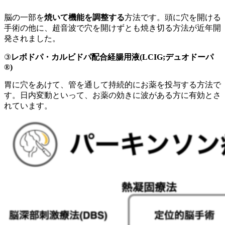
脳の一部を
焼いて機能を調整する
方法です。頭に穴を開ける
手術の他に、超音波で穴を開けずとも焼き切る方法が近年開
発されました。
③
レボドパ・カルビドパ配合経腸用液
(LCIG;
デュオドーパ
®︎)
胃に穴をあけて、管を通して持続的にお薬を投与する方法で
す。日内変動といって、お薬の効きに波がある方に有効とさ
れています。