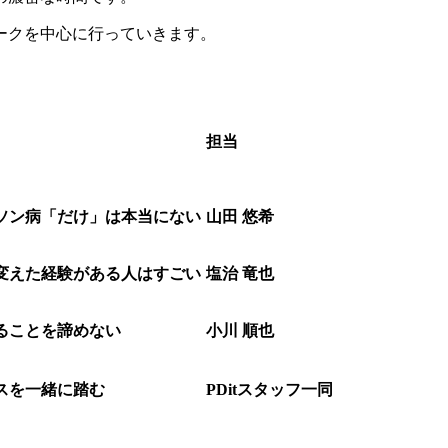
ークを中心に行っていきます。
担当
ソン病「だけ」は本当にない
山田 悠希
変えた経験がある人はすごい
塩治 竜也
ることを諦めない
小川 順也
スを一緒に踏む
PDitスタッフ一同