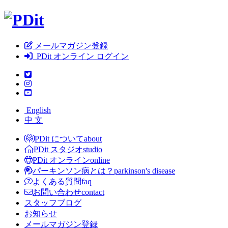
メールマガジン登録
PDit オンライン ログイン
English
中 文
PDit について
about
PDit スタジオ
studio
PDit オンライン
online
パーキンソン病とは？
parkinson's disease
よくある質問
faq
お問い合わせ
contact
スタッフブログ
お知らせ
メールマガジン登録