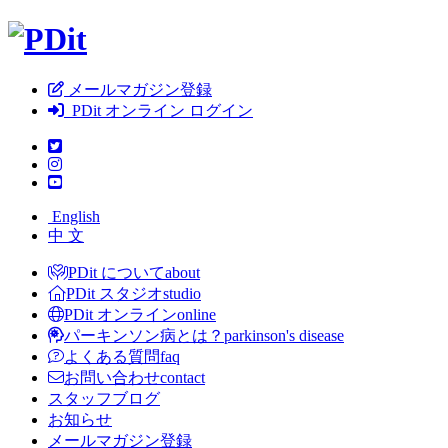
メールマガジン登録
PDit オンライン ログイン
English
中 文
PDit について
about
PDit スタジオ
studio
PDit オンライン
online
パーキンソン病とは？
parkinson's disease
よくある質問
faq
お問い合わせ
contact
スタッフブログ
お知らせ
メールマガジン登録