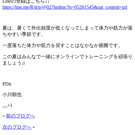
Lineの登録はこちら↓↓
https://line.me/R/ti/p/@027hmbqc?ts=05261545&oat_content=url
夏は、暑くて外出頻度が低くなってしまって体力や筋力が落
ちやすい季節です。
一度落ちた体力や筋力を戻すことはなかなか困難です。
この夏はみんなで一緒にオンラインでトレーニングを頑張り
ましょう♫
PDit
小川順也
+1
«
前のブログへ
次のブログへ
»