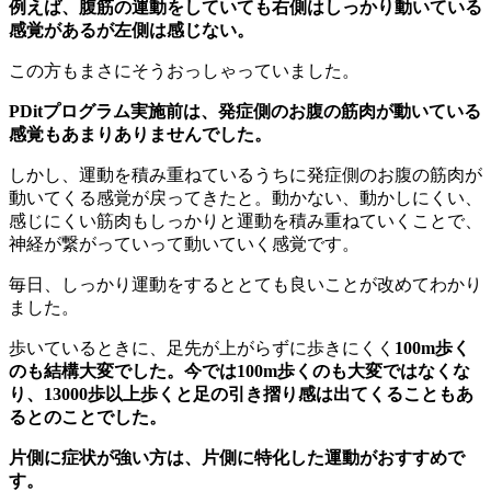
例えば、腹筋の運動をしていても右側はしっかり動いている
感覚があるが左側は感じない。
この方もまさにそうおっしゃっていました。
PDitプログラム実施前は、発症側のお腹の筋肉が動いている
感覚もあまりありませんでした。
しかし、運動を積み重ねているうちに発症側のお腹の筋肉が
動いてくる感覚が戻ってきたと。動かない、動かしにくい、
感じにくい筋肉もしっかりと運動を積み重ねていくことで、
神経が繋がっていって動いていく感覚です。
毎日、しっかり運動をするととても良いことが改めてわかり
ました。
歩いているときに、足先が上がらずに歩きにくく
100m
歩く
のも結構大変でした。今では
100m
歩くのも大変ではなくな
り、
13000
歩以上歩くと足の引き摺り感は出てくることもあ
るとのことでした。
片側に症状が強い方は、片側に特化した運動がおすすめで
す。