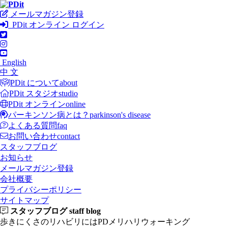
メールマガジン登録
PDit オンライン ログイン
English
中 文
PDit について
about
PDit スタジオ
studio
PDit オンライン
online
パーキンソン病とは？
parkinson's disease
よくある質問
faq
お問い合わせ
contact
スタッフブログ
お知らせ
メールマガジン登録
会社概要
プライバシーポリシー
サイトマップ
スタッフブログ
staff blog
歩きにくさのリハビリにはPDメリハリウォーキング