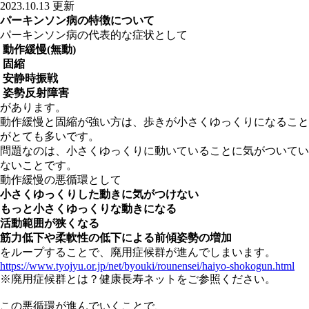
2023.10.13 更新
パーキンソン病の特徴について
パーキンソン病の代表的な症状として
動作緩慢(無動)
固縮
安静時振戦
姿勢反射障害
があります。
動作緩慢と固縮が強い方は、歩きが小さくゆっくりになること
がとても多いです。
問題なのは、小さくゆっくりに動いていることに気がついてい
ないことです。
動作緩慢の悪循環として
小さくゆっくりした動きに気がつけない
もっと小さくゆっくりな動きになる
活動範囲が狭くなる
筋力低下や柔軟性の低下による前傾姿勢の増加
をループすることで、廃用症候群が進んでしまいます。
https://www.tyojyu.or.jp/net/byouki/rounensei/haiyo-shokogun.html
※廃用症候群とは？健康長寿ネットをご参照ください。
この悪循環が進んでいくことで、