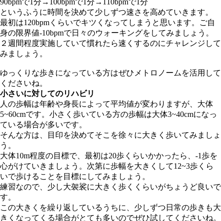
90bpmで1分→100bpmで1分→110bpmで1分
というふうに時間を決めて少しずつ速さを高めていきます。
最初は120bpmくらいでキツくなってしまうと思います。ご自
身の限界値-10bpmで日々のウォーキングをしてみましょう。
２週間程度実施していて慣れたら速くするのにチャレンジして
みましょう。
ゆっくりな歩きになっている方はぜひメトロノームを活用して
くださいね。
小さいに対してのリハビリ
人の歩幅は年齢や身長によって平均値が変わりますが、大体
5~60cmです。小さく歩いている方の歩幅は大体3~40cmになっ
ている場合が多いです。
そんな方は、目印を決めてそこを徐々に大きく歩いてみましょ
う。
大体10m程度の目標で、最初は20歩くらいかかったら、-1歩を
心がけていきましょう。次第に歩幅を大きくして12~3歩くら
いで歩けることを目標にしてみましょう。
練習なので、少し大袈裟に大きく歩くくらいがちょうど良いで
す。
この大きくを繰り返しているうちに、少しずつ日常の歩きも大
きくなってくる場合がとても多いのでぜひ試してくださいね。