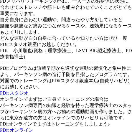
PDメリハリウォーキングの他に、一人一人のお身体の状態に
合わせてストレッチや筋トレも組み合わせていくことがとても
重要になります。
自分自身に合わない運動や、間違ったやり方をしていると
腰痛や膝痛など痛みにつながるケースや、逆効果になるケース
もよく耳にします。
どんな運動が自分自身に合っているか知りたい方はぜひ一度
PDitスタジオ銀座にお越しください。
PDit 小川順也(資格：理学療法士、LSVT BIG認定療法士、PD
療養指導士)
===========================================
PDitプログラムは診断早期から適切な運動の習慣化と集中性に
より、パーキンソン病の進行予防を目指したプログラムです。
対面でのトレーニングはPDitスタジオ銀座本店(自費リハビリ)
にお越しください。
PDit スタジオ
オンラインでまずはご自身でトレーニングの場合は
パーキンソン病専門の知識と経験を持った理学療法士のスタッ
フがパーキンソン病の方へお勧めの運動動画を作りました。さ
らに東京が遠方の方はオンラインでのリハビリも可能です。
PDitオンラインでまずはトレーニングをしましょう♪
PDit オンライン