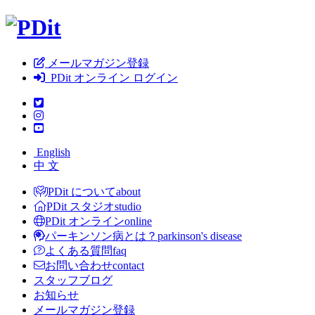
メールマガジン登録
PDit オンライン ログイン
English
中 文
PDit について
about
PDit スタジオ
studio
PDit オンライン
online
パーキンソン病とは？
parkinson's disease
よくある質問
faq
お問い合わせ
contact
スタッフブログ
お知らせ
メールマガジン登録